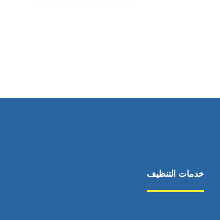
رقم الهاتف
٥٥ ٤٤ ٣٣ ٢٢ ٩٧١+
خدمات التنظيف
مكافحة الآفات
مركبة