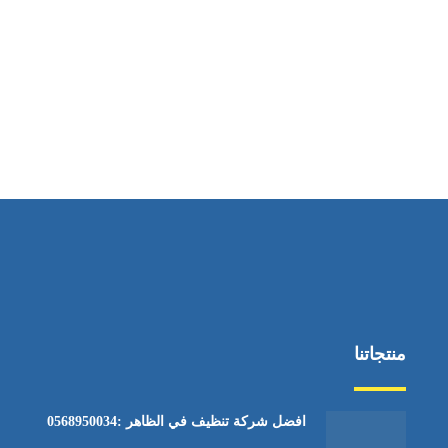
ساعات العمل
من الاثنين إلى الجمعة ٩:٠٠ - ١٧:٠٠
منتجاتنا
افضل شركة تنظيف في الظاهر :0568950034