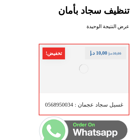
تنظيف سجاد بأمان
عرض النتيجة الوحيدة
10,00
د.إ
تخفيض!
30,00
د.إ
غسيل سجاد عجمان : 0568950034