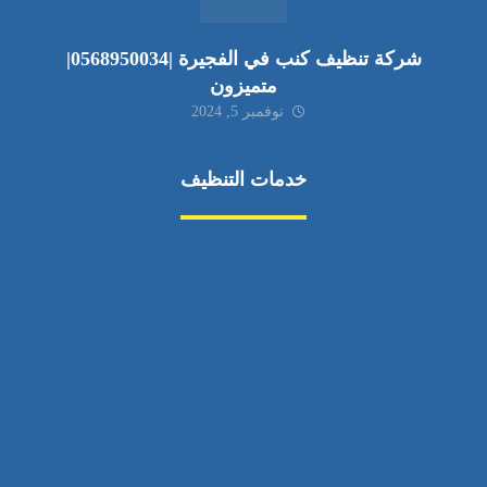
شركة تنظيف كنب في الفجيرة |0568950034|
متميزون
نوفمبر 5, 2024
خدمات التنظيف
مكافحة الآفات
مركبة
بناء
غسيل سيارة
صيانة
تجاري
عادي
خدمات
الداخلية