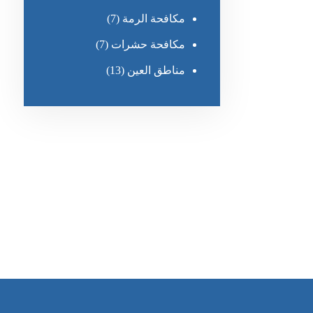
مكافحة الرمة
(7)
مكافحة حشرات
(7)
مناطق العين
(13)
رقم الهاتف
٥٥ ٤٤ ٣٣ ٢٢ ٩٧١+