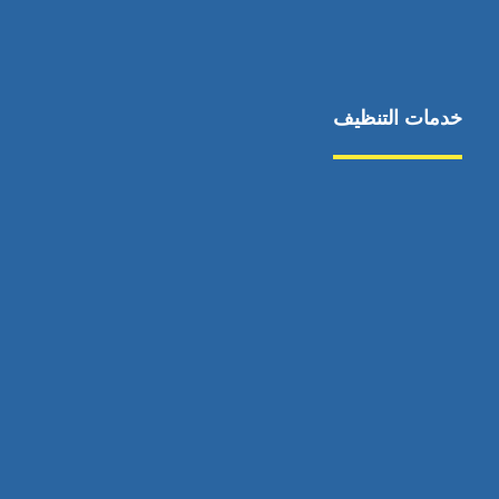
خدمات التنظيف
مكافحة الآفات
مركبة
بناء
غسيل سيارة
صيانة
تجاري
عادي
خدمات
الداخلية
الخارج
اتصال
لورم
معلومات
الخارج
خدمات
خدمات ساخنة