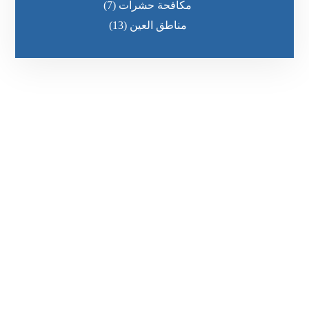
مكافحة حشرات
(7)
مناطق العين
(13)
رقم الهاتف
٥٥ ٤٤ ٣٣ ٢٢ ٩٧١+
مواقعنا