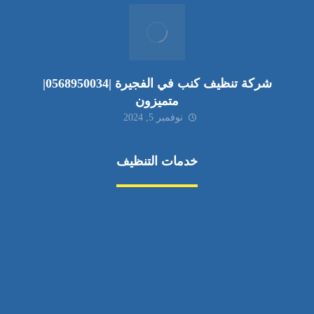
شركة تنظيف كنب في الفجيرة |0568950034|
متميزون
نوفمبر 5, 2024
خدمات التنظيف
مكافحة الآفات
مركبة
بناء
غسيل سيارة
صيانة
تجاري
عادي