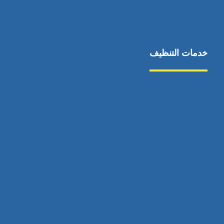
خدمات التنظيف
مكافحة الآفات
مركبة
بناء
غسيل سيارة
صيانة
تجاري
عادي
خدمات
الداخلية
الخارج
اتصال
لورم
معلومات
الخارج
خدمات
خدمات ساخنة