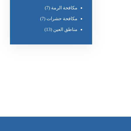
مكافحة الرمة
(7)
مكافحة حشرات
(7)
مناطق العين
(13)
رقم الهاتف
٥٥ ٤٤ ٣٣ ٢٢ ٩٧١+