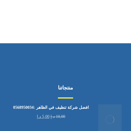
ساعات العمل
من الاثنين إلى الجمعة ٩:٠٠ - ١٧:٠٠
منتجاتنا
افضل شركة تنظيف في الظاهر :0568950034
10,00
د.إ
5,00
د.إ