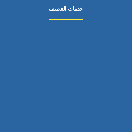
خدمات التنظيف
مكافحة الآفات
مركبة
بناء
غسيل سيارة
صيانة
تجاري
عادي
خدمات
الداخلية
الخارج
اتصال
لورم
معلومات
الخارج
خدمات