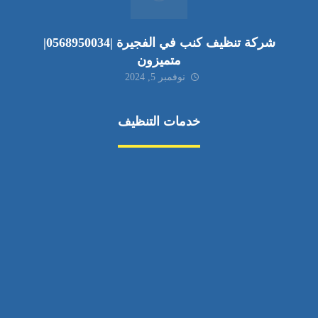
شركة تنظيف كنب في الفجيرة |0568950034|
متميزون
نوفمبر 5, 2024
خدمات التنظيف
مكافحة الآفات
مركبة
بناء
غسيل سيارة
صيانة
تجاري
عادي
خدمات
الداخلية