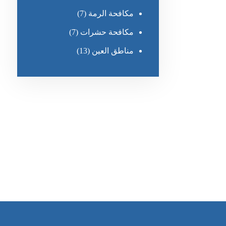
مكافحة الرمة
(7)
مكافحة حشرات
(7)
مناطق العين
(13)
رقم الهاتف
٥٥ ٤٤ ٣٣ ٢٢ ٩٧١+