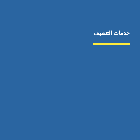
خدمات التنظيف
مكافحة الآفات
مركبة
بناء
غسيل سيارة
صيانة
تجاري
عادي
خدمات
الداخلية
الخارج
اتصال
لورم
معلومات
الخارج
خدمات
خدمات ساخنة