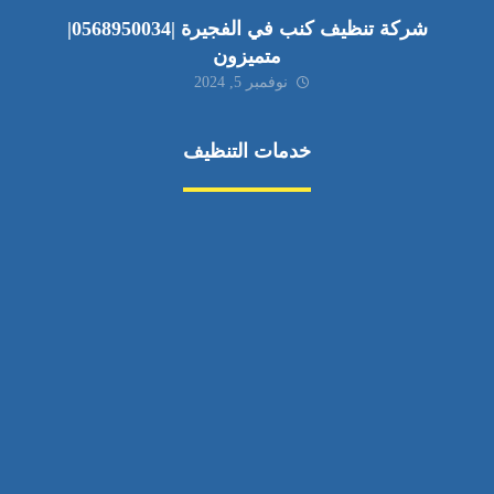
شركة تنظيف كنب في الفجيرة |0568950034|
متميزون
نوفمبر 5, 2024
خدمات التنظيف
مكافحة الآفات
مركبة
بناء
غسيل سيارة
صيانة
تجاري
عادي
خدمات
الداخلية
الخارج
اتصال