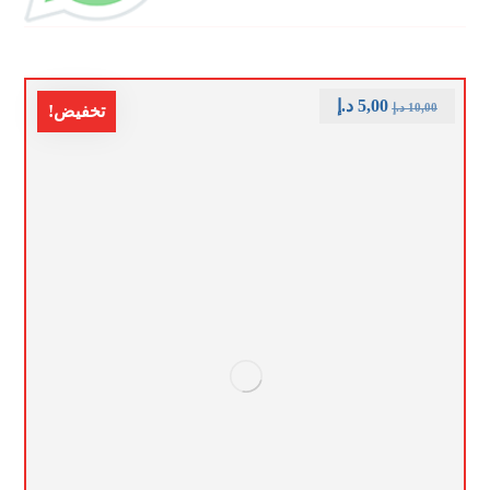
5,00
د.إ
10,00
د.إ
تخفيض!