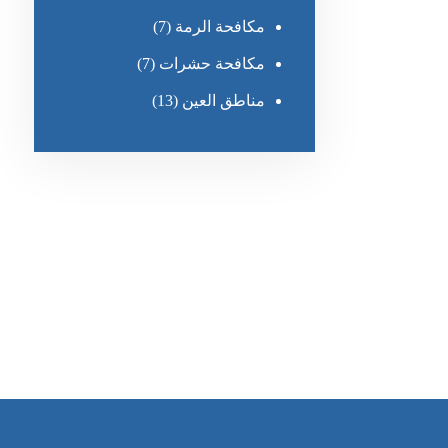
مكافحة الرمة
(7)
مكافحة حشرات
(7)
مناطق العين
(13)
رقم الهاتف
٥٥ ٤٤ ٣٣ ٢٢ ٩٧١+