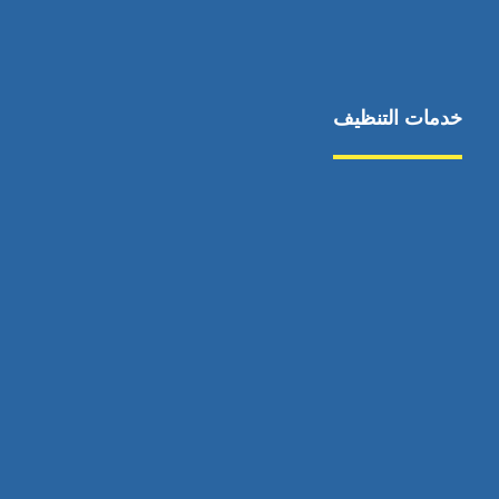
خدمات التنظيف
مكافحة الآفات
مركبة
بناء
غسيل سيارة
صيانة
تجاري
عادي
خدمات
الداخلية
الخارج
اتصال
لورم
معلومات
الخارج
خدمات
خدمات ساخنة