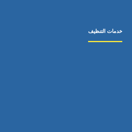
خدمات التنظيف
مكافحة الآفات
مركبة
بناء
غسيل سيارة
صيانة
تجاري
عادي
خدمات
الداخلية
الخارج
اتصال
لورم
معلومات
الخارج
خدمات
خدمات ساخنة