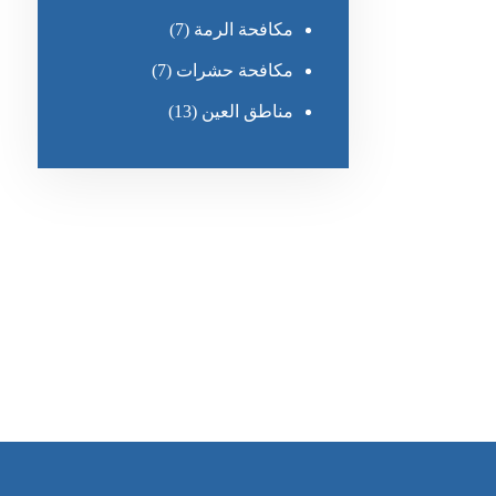
مكافحة الرمة
(7)
مكافحة حشرات
(7)
مناطق العين
(13)
رقم الهاتف
٥٥ ٤٤ ٣٣ ٢٢ ٩٧١+