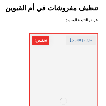
تنظيف مفروشات في أم القيوين
عرض النتيجة الوحيدة
5,00
د.إ
تخفيض!
10,00
د.إ