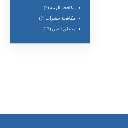
مكافحة الرمة
(7)
مكافحة حشرات
(7)
مناطق العين
(13)
رقم الهاتف
٥٥ ٤٤ ٣٣ ٢٢ ٩٧١+