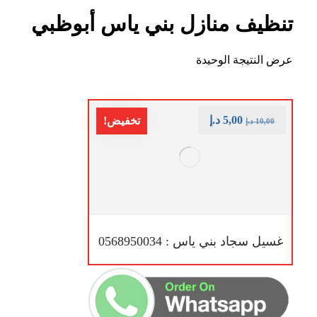
تنظيف منازل بني ياس أبوظبي
عرض النتيجة الوحيدة
5,00
د.إ
تخفيض!
10,00
د.إ
غسيل سجاد بني ياس : 0568950034