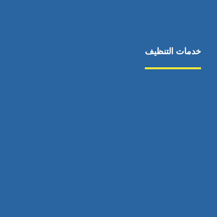
خدمات التنظيف
مكافحة الآفات
مركبة
بناء
غسيل سيارة
صيانة
تجاري
عادي
خدمات
الداخلية
الخارج
اتصال
لورم
معلومات
الخارج
خدمات
خدمات ساخنة