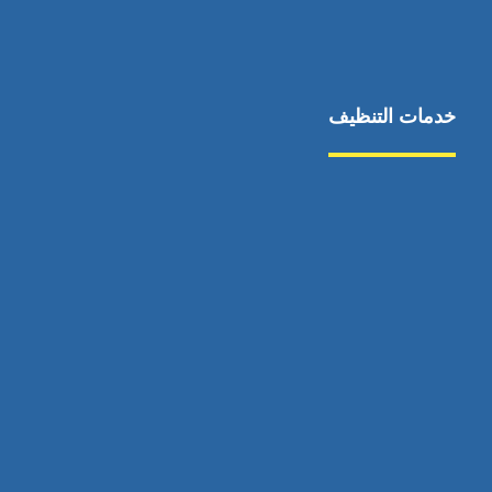
خدمات التنظيف
مكافحة الآفات
مركبة
بناء
غسيل سيارة
صيانة
تجاري
عادي
خدمات
الداخلية
الخارج
اتصال
لورم
معلومات
الخارج
خدمات
خدمات ساخنة