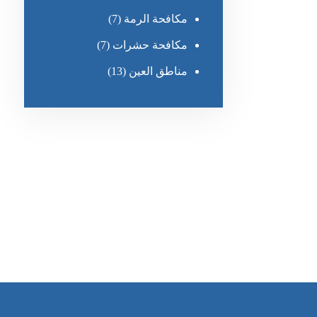
مكافحة الرمة
(7)
مكافحة حشرات
(7)
مناطق العين
(13)
رقم الهاتف
٥٥ ٤٤ ٣٣ ٢٢ ٩٧١+