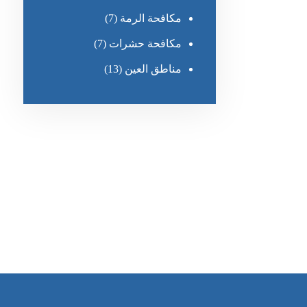
مكافحة الرمة
(7)
مكافحة حشرات
(7)
مناطق العين
(13)
رقم الهاتف
٥٥ ٤٤ ٣٣ ٢٢ ٩٧١+