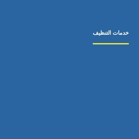
خدمات التنظيف
مكافحة الآفات
مركبة
بناء
غسيل سيارة
صيانة
تجاري
عادي
خدمات
الداخلية
الخارج
اتصال
لورم
معلومات
الخارج
خدمات
خدمات ساخنة