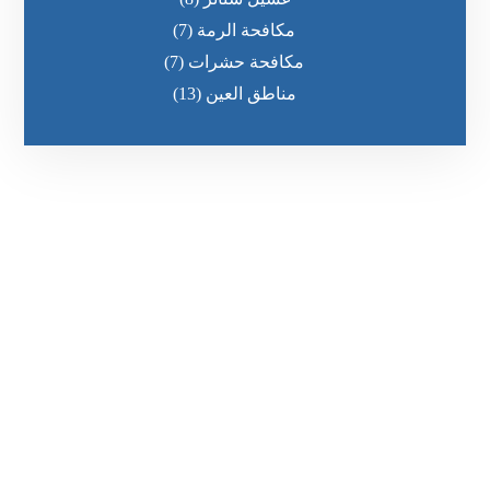
مكافحة الرمة
(7)
مكافحة حشرات
(7)
مناطق العين
(13)
رقم الهاتف
٥٥ ٤٤ ٣٣ ٢٢ ٩٧١+