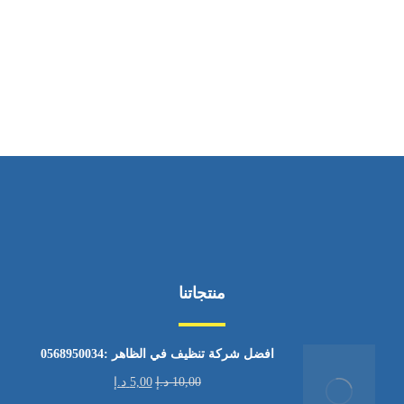
ساعات العمل
من الاثنين إلى الجمعة ٩:٠٠ - ١٧:٠٠
منتجاتنا
افضل شركة تنظيف في الظاهر :0568950034
10,00
د.إ
5,00
د.إ