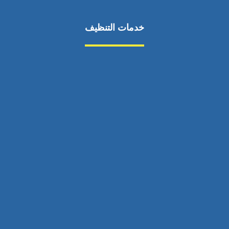
خدمات التنظيف
مكافحة الآفات
مركبة
بناء
غسيل سيارة
صيانة
تجاري
عادي
خدمات
الداخلية
الخارج
اتصال
لورم
معلومات
الخارج