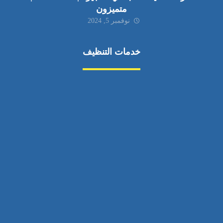
متميزون
نوفمبر 5, 2024
خدمات التنظيف
مكافحة الآفات
مركبة
بناء
غسيل سيارة
صيانة
تجاري
عادي
خدمات
الداخلية
الخارج
اتصال
لورم