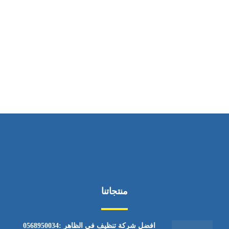
ساعات العمل
من الاثنين إلى الجمعة ٩:٠٠ - ١٧:٠٠
منتجاتنا
افضل شركة تنظيف في الظاهر :0568950034