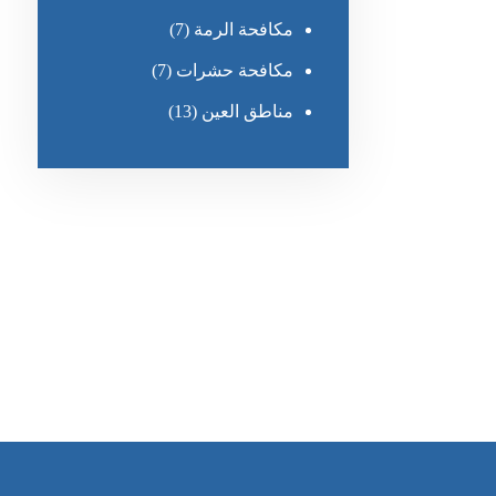
مكافحة الرمة
(7)
مكافحة حشرات
(7)
مناطق العين
(13)
رقم الهاتف
٥٥ ٤٤ ٣٣ ٢٢ ٩٧١+