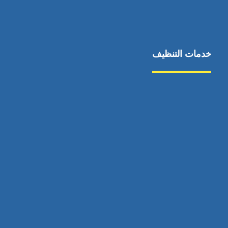
خدمات التنظيف
مكافحة الآفات
مركبة
بناء
غسيل سيارة
صيانة
تجاري
عادي
خدمات
الداخلية
الخارج
اتصال
لورم
معلومات
الخارج
خدمات
خدمات ساخنة