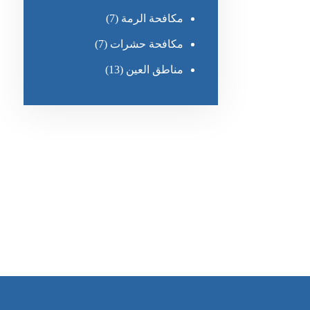
مكافحة الرمة
(7)
مكافحة حشرات
(7)
مناطق العين
(13)
رقم الهاتف
٥٥ ٤٤ ٣٣ ٢٢ ٩٧١+