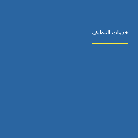
خدمات التنظيف
مكافحة الآفات
مركبة
بناء
غسيل سيارة
صيانة
تجاري
عادي
خدمات
الداخلية
الخارج
اتصال
لورم
معلومات
الخارج
خدمات
خدمات ساخنة