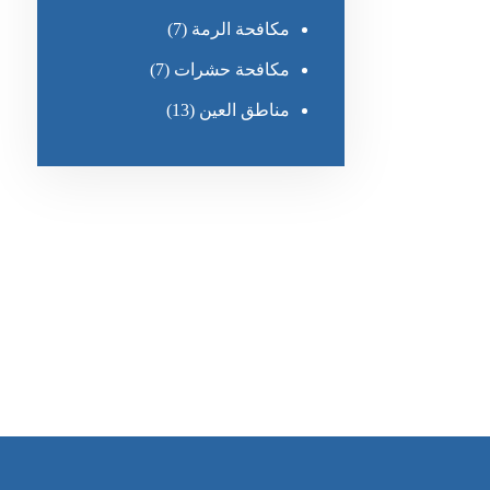
مكافحة الرمة
(7)
مكافحة حشرات
(7)
مناطق العين
(13)
رقم الهاتف
٥٥ ٤٤ ٣٣ ٢٢ ٩٧١+