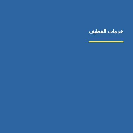
خدمات التنظيف
مكافحة الآفات
مركبة
بناء
غسيل سيارة
صيانة
تجاري
عادي
خدمات
الداخلية
الخارج
اتصال
لورم
معلومات
الخارج
خدمات
خدمات ساخنة