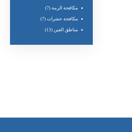
مكافحة الرمة
(7)
مكافحة حشرات
(7)
مناطق العين
(13)
رقم الهاتف
٥٥ ٤٤ ٣٣ ٢٢ ٩٧١+