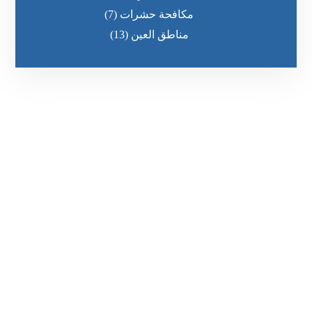
مكافحة حشرات
(7)
مناطق العين
(13)
رقم الهاتف
٥٥ ٤٤ ٣٣ ٢٢ ٩٧١+