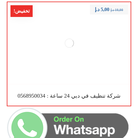
5,00
د.إ
10,00
د.إ
تخفيض!
شركة تنظيف في دبي 24 ساعة : 0568950034