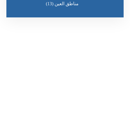
مناطق العين
(13)
رقم الهاتف
٥٥ ٤٤ ٣٣ ٢٢ ٩٧١+
مواقعنا