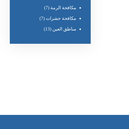
مكافحة الرمة
(7)
مكافحة حشرات
(7)
مناطق العين
(13)
رقم الهاتف
٥٥ ٤٤ ٣٣ ٢٢ ٩٧١+