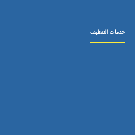
خدمات التنظيف
مكافحة الآفات
مركبة
بناء
غسيل سيارة
صيانة
تجاري
عادي
خدمات
الداخلية
الخارج
اتصال
لورم
معلومات
الخارج
خدمات
خدمات ساخنة