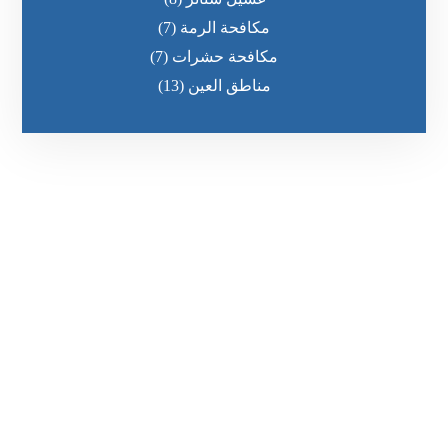
مكافحة الرمة
(7)
مكافحة حشرات
(7)
مناطق العين
(13)
رقم الهاتف
٥٥ ٤٤ ٣٣ ٢٢ ٩٧١+