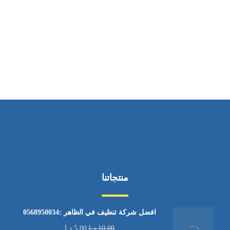
ساعات العمل
من الاثنين إلى الجمعة ٩:٠٠ - ١٧:٠٠
منتجاتنا
افضل شركة تنظيف في الظاهر :0568950034
10,00
د.إ
5,00
د.إ