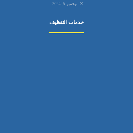
نوفمبر 5, 2024
خدمات التنظيف
مكافحة الآفات
مركبة
بناء
غسيل سيارة
صيانة
تجاري
عادي
خدمات
الداخلية
الخارج
اتصال
لورم
معلومات