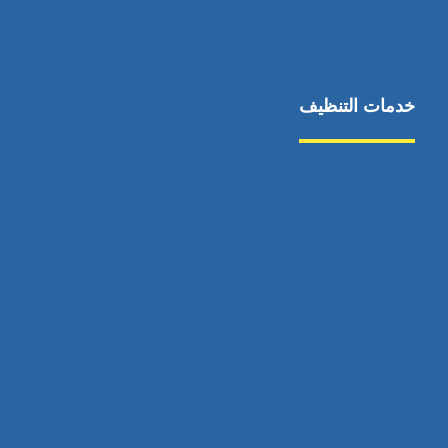
خدمات التنظيف
مكافحة الآفات
مركبة
بناء
غسيل سيارة
صيانة
تجاري
عادي
خدمات
الداخلية
الخارج
اتصال
لورم
معلومات
الخارج
خدمات
خدمات ساخنة