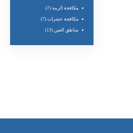
مكافحة الرمة
(7)
مكافحة حشرات
(7)
مناطق العين
(13)
رقم الهاتف
٥٥ ٤٤ ٣٣ ٢٢ ٩٧١+