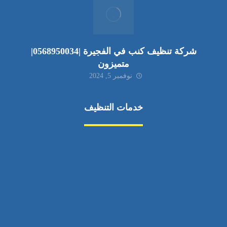
شركة تنظيف كنب في الفجيرة |0568950034|
متميزون
نوفمبر 5, 2024
خدمات التنظيف
مكافحة الآفات
مركبة
بناء
غسيل سيارة
صيانة
تجاري
عادي