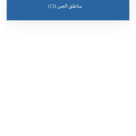
مناطق العين
(13)
رقم الهاتف
٥٥ ٤٤ ٣٣ ٢٢ ٩٧١+
مواقعنا