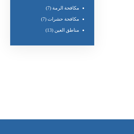
مكافحة الرمة
(7)
مكافحة حشرات
(7)
مناطق العين
(13)
رقم الهاتف
٥٥ ٤٤ ٣٣ ٢٢ ٩٧١+