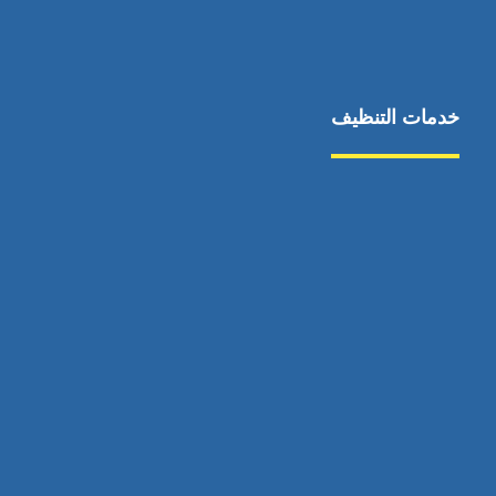
خدمات التنظيف
مكافحة الآفات
مركبة
بناء
غسيل سيارة
صيانة
تجاري
عادي
خدمات
الداخلية
الخارج
اتصال
لورم
معلومات
الخارج
خدمات
خدمات ساخنة