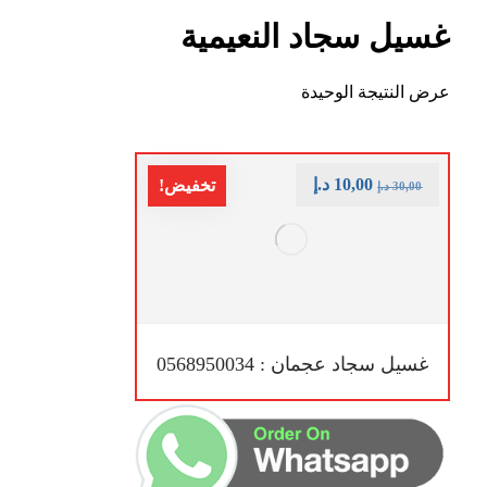
غسيل سجاد النعيمية
عرض النتيجة الوحيدة
10,00
د.إ
تخفيض!
30,00
د.إ
غسيل سجاد عجمان : 0568950034