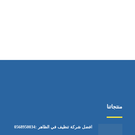
ساعات العمل
من الاثنين إلى الجمعة ٩:٠٠ - ١٧:٠٠
منتجاتنا
افضل شركة تنظيف في الظاهر :0568950034