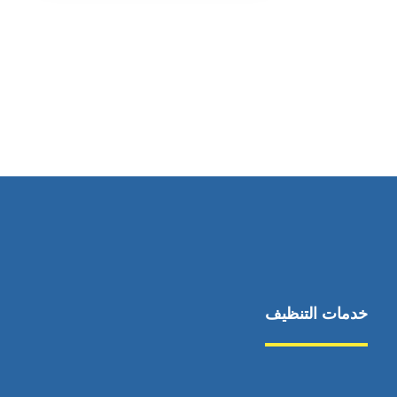
رقم الهاتف
٥٥ ٤٤ ٣٣ ٢٢ ٩٧١+
خدمات التنظيف
مكافحة الآفات
مركبة