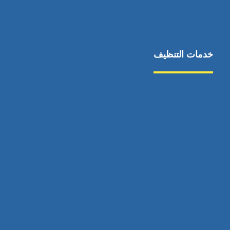
خدمات التنظيف
مكافحة الآفات
مركبة
بناء
غسيل سيارة
صيانة
تجاري
عادي
خدمات
الداخلية
الخارج
اتصال
لورم
معلومات
الخارج
خدمات
خدمات ساخنة