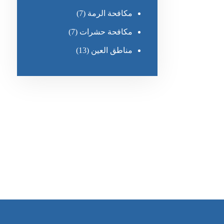
مكافحة الرمة
(7)
مكافحة حشرات
(7)
مناطق العين
(13)
رقم الهاتف
٥٥ ٤٤ ٣٣ ٢٢ ٩٧١+