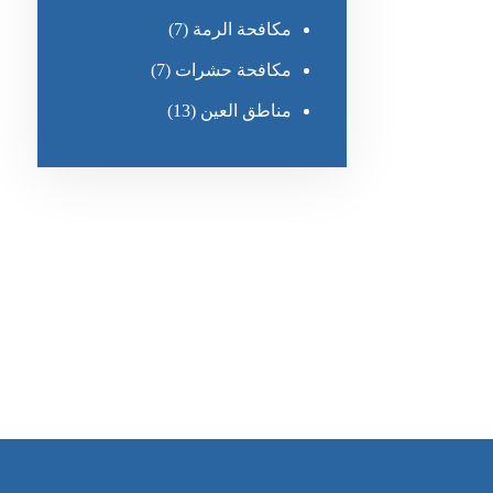
مكافحة الرمة
(7)
مكافحة حشرات
(7)
مناطق العين
(13)
رقم الهاتف
٥٥ ٤٤ ٣٣ ٢٢ ٩٧١+