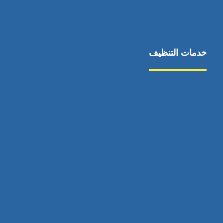
خدمات التنظيف
مكافحة الآفات
مركبة
بناء
غسيل سيارة
صيانة
تجاري
عادي
خدمات
الداخلية
الخارج
اتصال
لورم
معلومات
الخارج
خدمات
خدمات ساخنة