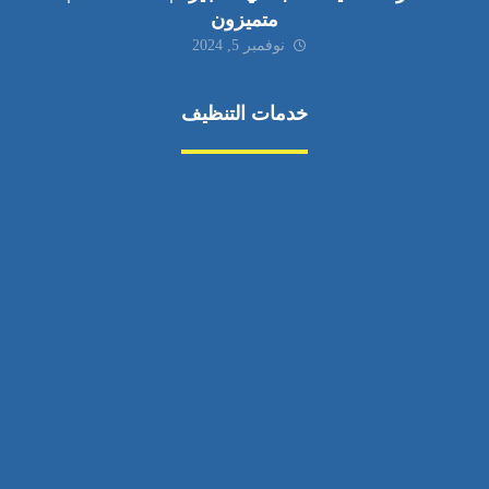
متميزون
نوفمبر 5, 2024
خدمات التنظيف
مكافحة الآفات
مركبة
بناء
غسيل سيارة
صيانة
تجاري
عادي
خدمات
الداخلية
الخارج
اتصال
لورم