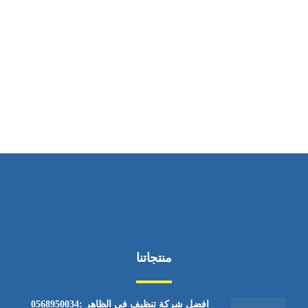
ساعات العمل
من الاثنين إلى الجمعة ٩:٠٠ - ١٧:٠٠
منتجاتنا
افضل شركة تنظيف في الظاهر :0568950034