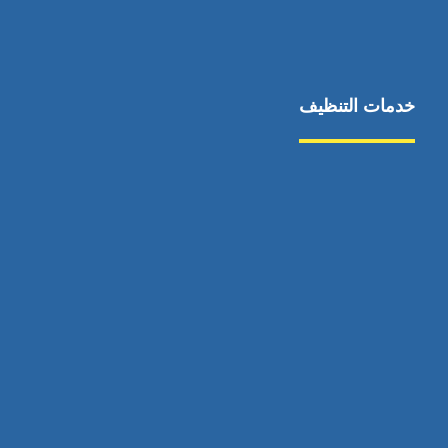
خدمات التنظيف
مكافحة الآفات
مركبة
بناء
غسيل سيارة
صيانة
تجاري
عادي
خدمات
الداخلية
الخارج
اتصال
لورم
معلومات
الخارج
خدمات
خدمات ساخنة