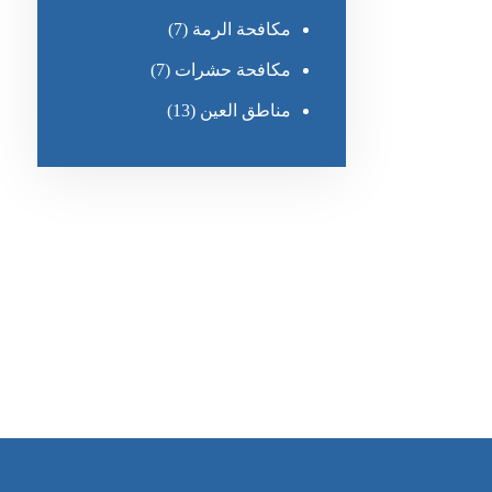
مكافحة الرمة
(7)
مكافحة حشرات
(7)
مناطق العين
(13)
رقم الهاتف
٥٥ ٤٤ ٣٣ ٢٢ ٩٧١+