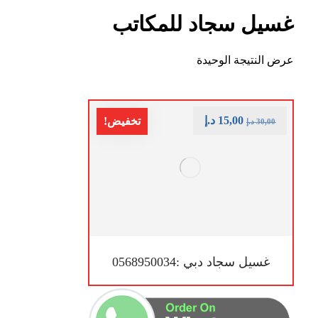
غسيل سجاد للمكاتب
عرض النتيجة الوحيدة
15,00
د.إ
تخفيض!
30,00
د.إ
غسيل سجاد دبي :0568950034