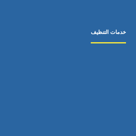
خدمات التنظيف
مكافحة الآفات
مركبة
بناء
غسيل سيارة
صيانة
تجاري
عادي
خدمات
الداخلية
الخارج
اتصال
لورم
معلومات
الخارج
خدمات
خدمات ساخنة