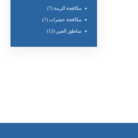
مكافحة الرمة
(7)
مكافحة حشرات
(7)
مناطق العين
(13)
رقم الهاتف
٥٥ ٤٤ ٣٣ ٢٢ ٩٧١+