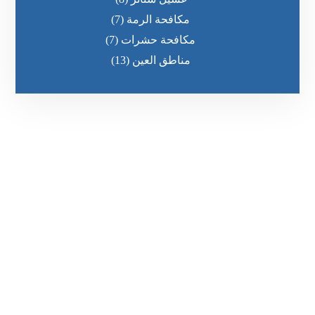
مكافحة الرمة
(7)
مكافحة حشرات
(7)
مناطق العين
(13)
رقم الهاتف
٥٥ ٤٤ ٣٣ ٢٢ ٩٧١+