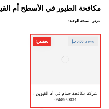
مكافحة الطيور في الأسطح أم القي
عرض النتيجة الوحيدة
5,00
د.إ
تخفيض!
10,00
د.إ
شركة مكافحة حمام في أم القيوين :
0568950034