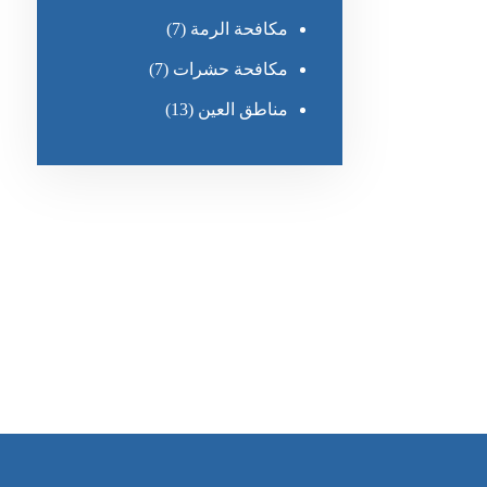
مكافحة الرمة
(7)
مكافحة حشرات
(7)
مناطق العين
(13)
رقم الهاتف
٥٥ ٤٤ ٣٣ ٢٢ ٩٧١+