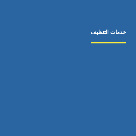
خدمات التنظيف
مكافحة الآفات
مركبة
بناء
غسيل سيارة
صيانة
تجاري
عادي
خدمات
الداخلية
الخارج
اتصال
لورم
معلومات
الخارج
خدمات
خدمات ساخنة