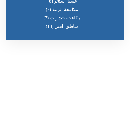
غسيل ستائر
(8)
مكافحة الرمة
(7)
مكافحة حشرات
(7)
مناطق العين
(13)
رقم الهاتف
٥٥ ٤٤ ٣٣ ٢٢ ٩٧١+