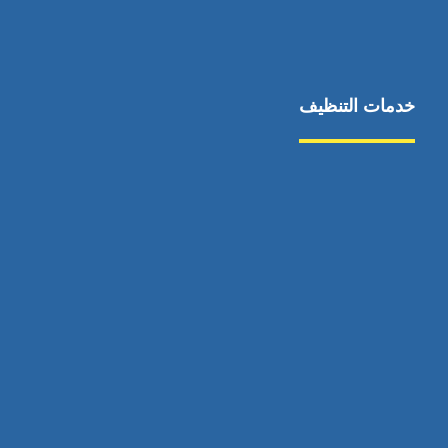
خدمات التنظيف
مكافحة الآفات
مركبة
بناء
غسيل سيارة
صيانة
تجاري
عادي
خدمات
الداخلية
الخارج
اتصال
لورم
معلومات
الخارج
خدمات
خدمات ساخنة