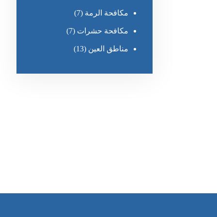
مكافحة الرمة
(7)
مكافحة حشرات
(7)
مناطق العين
(13)
رقم الهاتف
٥٥ ٤٤ ٣٣ ٢٢ ٩٧١+