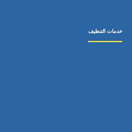
خدمات التنظيف
مكافحة الآفات
مركبة
بناء
غسيل سيارة
صيانة
تجاري
عادي
خدمات
الداخلية
الخارج
اتصال
لورم
معلومات
الخارج
خدمات
خدمات ساخنة