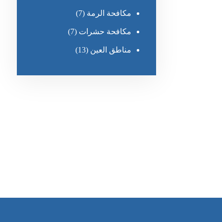
مكافحة الرمة
(7)
مكافحة حشرات
(7)
مناطق العين
(13)
رقم الهاتف
٥٥ ٤٤ ٣٣ ٢٢ ٩٧١+