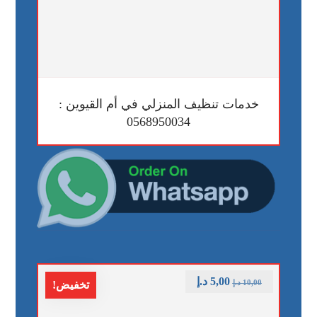
خدمات تنظيف المنزلي في أم القيوين :
0568950034
5,00
د.إ
10,00
د.إ
تخفيض!