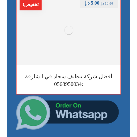
5,00
د.إ
10,00
د.إ
تخفيض!
أفضل شركة تنظيف سجاد في الشارقة
:0568950034