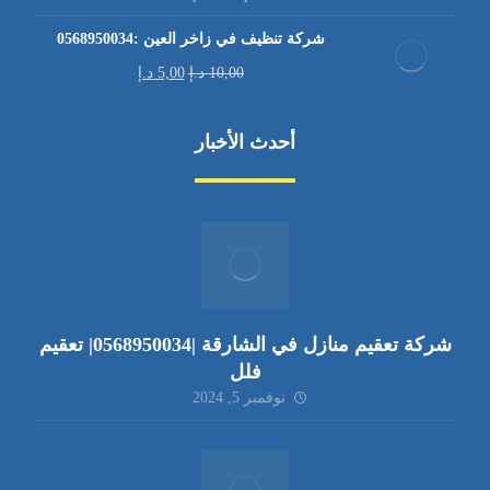
شركة تنظيف في زاخر العين :0568950034
10,00
د.إ
5,00
د.إ
أحدث الأخبار
شركة تعقيم منازل في الشارقة |0568950034| تعقيم
فلل
نوفمبر 5, 2024