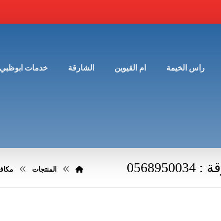
راس الخيمة
ام القيوين
الشارقة
خدمات ابوظبي
05689
المنتجات
مكاف