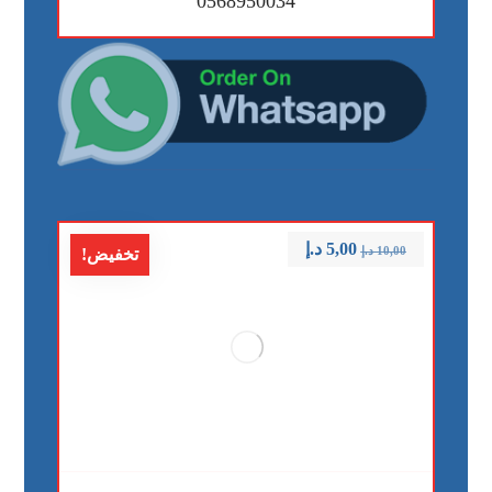
0568950034
5,00
د.إ
10,00
د.إ
تخفيض!