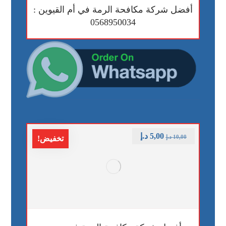
أفضل شركة مكافحة الرمة في أم القيوين :
0568950034
5,00
د.إ
10,00
د.إ
تخفيض!