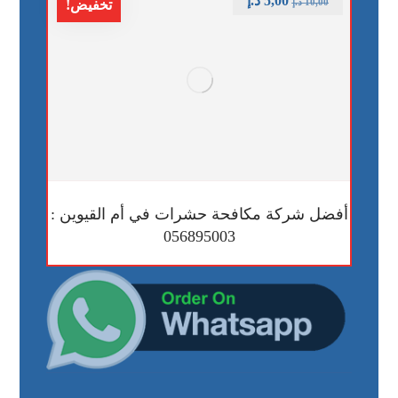
5,00
د.إ
10,00
د.إ
تخفيض!
أفضل شركة مكافحة حشرات في أم القيوين :
056895003