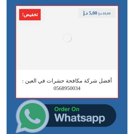
5,00
د.إ
10,00
د.إ
تخفيض!
أفضل شركة مكافحة حشرات في العين :
0568950034