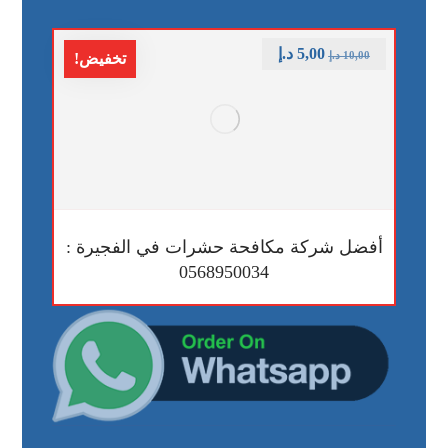
5,00
د.إ
10,00
د.إ
تخفيض!
أفضل شركة مكافحة حشرات في الفجيرة :
0568950034