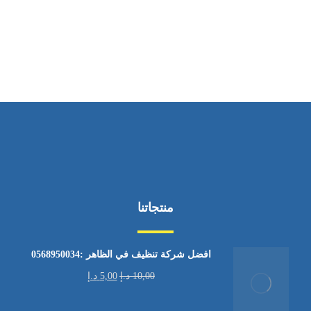
ساعات العمل
من الاثنين إلى الجمعة ٩:٠٠ - ١٧:٠٠
منتجاتنا
افضل شركة تنظيف في الظاهر :0568950034
10,00
د.إ
5,00
د.إ