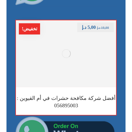
5,00
د.إ
10,00
د.إ
تخفيض!
أفضل شركة مكافحة حشرات في أم القيوين :
056895003