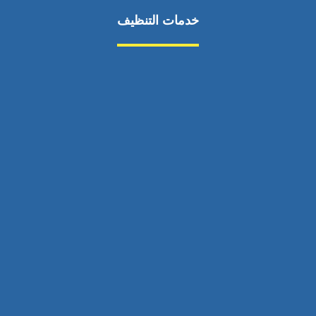
خدمات التنظيف
مكافحة الآفات
مركبة
بناء
غسيل سيارة
صيانة
تجاري
عادي
خدمات
الداخلية
الخارج
اتصال
لورم
معلومات
الخارج
خدمات