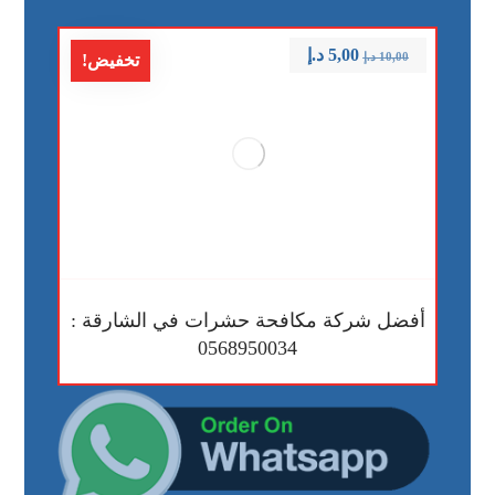
5,00
د.إ
10,00
د.إ
تخفيض!
أفضل شركة مكافحة حشرات في الشارقة :
0568950034