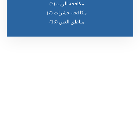
مكافحة الرمة
(7)
مكافحة حشرات
(7)
مناطق العين
(13)
رقم الهاتف
٥٥ ٤٤ ٣٣ ٢٢ ٩٧١+