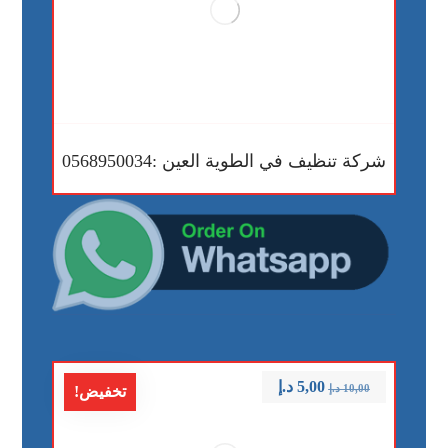
شركة تنظيف في الطوية العين :0568950034
5,00
د.إ
10,00
د.إ
تخفيض!