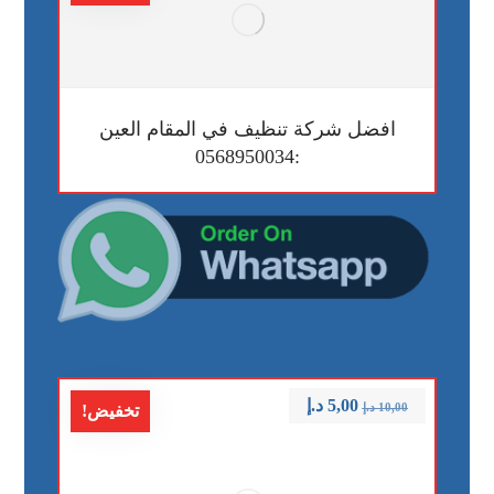
افضل شركة تنظيف في المقام العين
:0568950034
5,00
د.إ
10,00
د.إ
تخفيض!