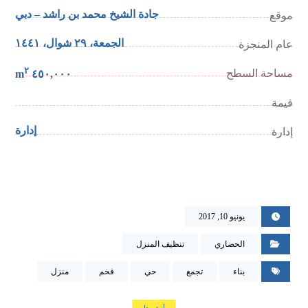
جادة الشيخ محمد بن راشد – دبي
موقع
الجمعة، ٢٩ شوال، ١٤٤١
عام المنجزة
٢
مساحة السطح
٤٥٠,٠٠٠ m
قيمة
إدارة
إدارة
يونيو 10, 2017
الحضاري
تنظيف المنزل
بناء
تجمع
حي
فخم
منزل