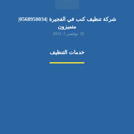
شركة تنظيف كنب في الفجيرة |0568950034|
متميزون
نوفمبر 5, 2024
خدمات التنظيف
مكافحة الآفات
مركبة
بناء
غسيل سيارة
صيانة
تجاري
عادي
خدمات
الداخلية