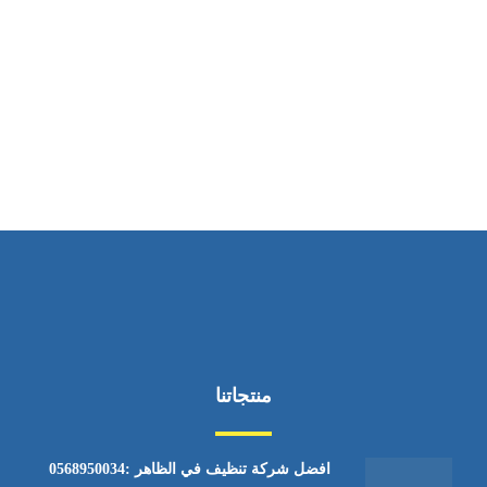
ساعات العمل
من الاثنين إلى الجمعة ٩:٠٠ - ١٧:٠٠
منتجاتنا
افضل شركة تنظيف في الظاهر :0568950034