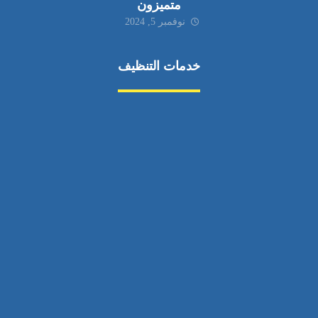
متميزون
نوفمبر 5, 2024
خدمات التنظيف
مكافحة الآفات
مركبة
بناء
غسيل سيارة
صيانة
تجاري
عادي
خدمات
الداخلية
الخارج
اتصال
لورم