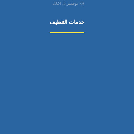
نوفمبر 5, 2024
خدمات التنظيف
مكافحة الآفات
مركبة
بناء
غسيل سيارة
صيانة
تجاري
عادي
خدمات
الداخلية
الخارج
اتصال
لورم
معلومات