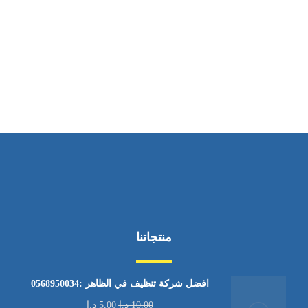
ساعات العمل
من الاثنين إلى الجمعة ٩:٠٠ - ١٧:٠٠
منتجاتنا
افضل شركة تنظيف في الظاهر :0568950034
10,00
د.إ
5,00
د.إ