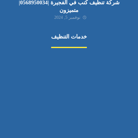
شركة تنظيف كنب في الفجيرة |0568950034|
متميزون
نوفمبر 5, 2024
خدمات التنظيف
مكافحة الآفات
مركبة
بناء
غسيل سيارة
صيانة
تجاري
عادي
خدمات
الداخلية
الخارج
اتصال